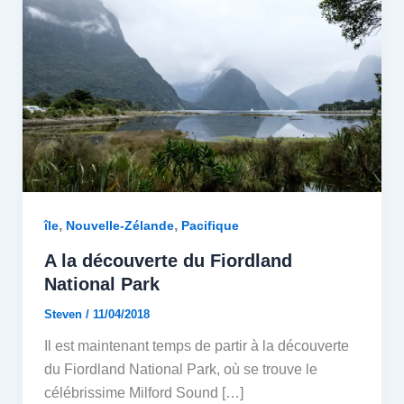
,
,
île
Nouvelle-Zélande
Pacifique
A la découverte du Fiordland
National Park
Steven
/
11/04/2018
Il est maintenant temps de partir à la découverte
du Fiordland National Park, où se trouve le
célébrissime Milford Sound […]