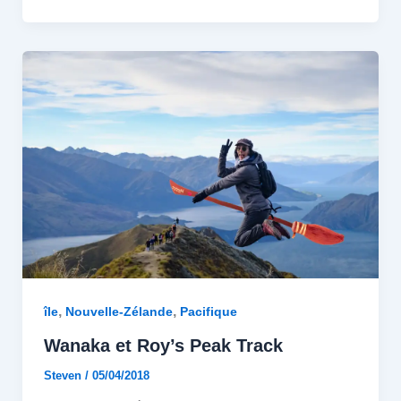
,
,
île
Nouvelle-Zélande
Pacifique
Wanaka et Roy’s Peak Track
Steven
/
05/04/2018