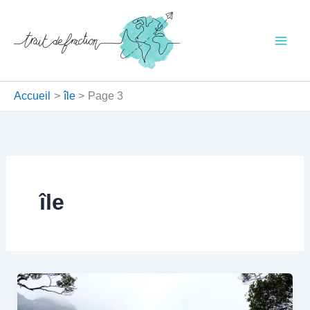
Aller
au
contenu
Accueil
île
Page 3
île