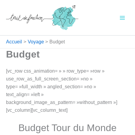
Aller
au
contenu
Accueil
Voyage
Budget
Budget
[vc_row css_animation= » » row_type= »row »
use_row_as_full_screen_section= »no »
type= »full_width » angled_section= »no »
text_align= »left »
background_image_as_pattern= »without_pattern »]
[vc_column][vc_column_text]
Budget Tour du Monde