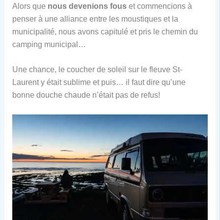
Alors que
nous devenions fous
et commencions à
penser à une alliance entre les moustiques et la
municipalité, nous avons capitulé et pris le chemin du
camping municipal…
Une chance, le coucher de soleil sur le fleuve St-
Laurent y était sublime et puis… il faut dire qu’une
bonne douche chaude n’était pas de refus!