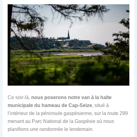
Ce soir-là,
nous poserons notre van à la halte
municipale du hameau de Cap-Seize
, situé à
l’intérieur de la péninsule gaspésienne, sur la route 299
menant au Parc National de la Gaspésie où nous
planifions une randonnée le lendemain.