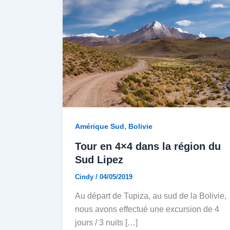
,
Amérique Sud
Bolivie
Tour en 4×4 dans la région du
Sud Lipez
Cindy
/
04/05/2019
Au départ de Tupiza, au sud de la Bolivie,
nous avons effectué une excursion de 4
jours / 3 nuits […]