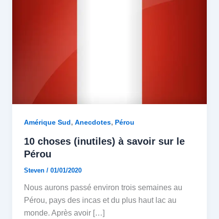
,
,
Amérique Sud
Anecdotes
Pérou
10 choses (inutiles) à savoir sur le
Pérou
Steven
/
01/01/2020
Nous aurons passé environ trois semaines au
Pérou, pays des incas et du plus haut lac au
monde. Après avoir […]