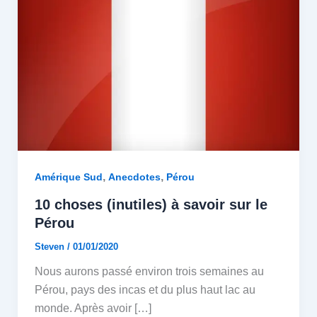
,
,
Amérique Sud
Anecdotes
Pérou
10 choses (inutiles) à savoir sur le
Pérou
Steven
/
01/01/2020
Nous aurons passé environ trois semaines au
Pérou, pays des incas et du plus haut lac au
monde. Après avoir […]