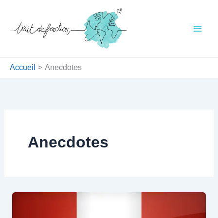
Aller
au
contenu
Accueil
Anecdotes
Anecdotes