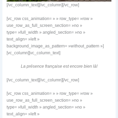
[/vc_column_text][/vc_column][/vc_row]
[vc_row css_animation= » » row_type= »row »
use_row_as_full_screen_section= »no »
type= »full_width » angled_section= »no »
text_align= »left »
background_image_as_pattern= »without_pattern »]
[vc_column][vc_column_text]
La présence française est encore bien là!
[/vc_column_text][/vc_column][/vc_row]
[vc_row css_animation= » » row_type= »row »
use_row_as_full_screen_section= »no »
type= »full_width » angled_section= »no »
text_align= »left »