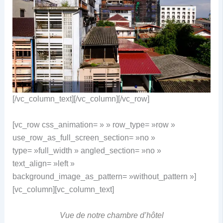
[/vc_column_text][/vc_column][/vc_row]
[vc_row css_animation= » » row_type= »row »
use_row_as_full_screen_section= »no »
type= »full_width » angled_section= »no »
text_align= »left »
background_image_as_pattern= »without_pattern »]
[vc_column][vc_column_text]
Vue de notre chambre d’hôtel