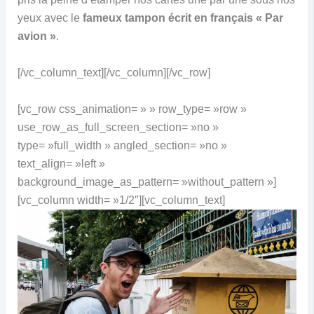
yeux avec le
fameux tampon écrit en français « Par
avion »
.
[/vc_column_text][/vc_column][/vc_row]
[vc_row css_animation= » » row_type= »row »
use_row_as_full_screen_section= »no »
type= »full_width » angled_section= »no »
text_align= »left »
background_image_as_pattern= »without_pattern »]
[vc_column width= »1/2″][vc_column_text]