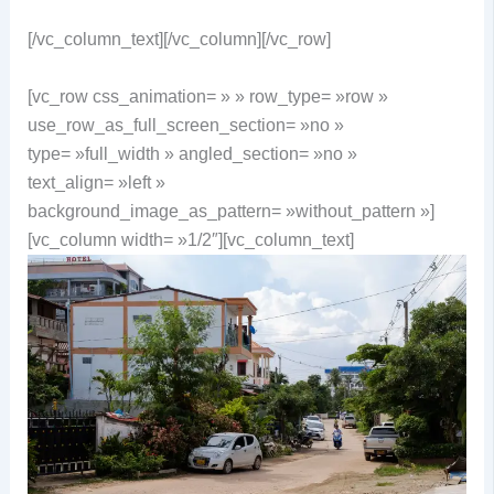
[/vc_column_text][/vc_column][/vc_row]
[vc_row css_animation= » » row_type= »row »
use_row_as_full_screen_section= »no »
type= »full_width » angled_section= »no »
text_align= »left »
background_image_as_pattern= »without_pattern »]
[vc_column width= »1/2″][vc_column_text]