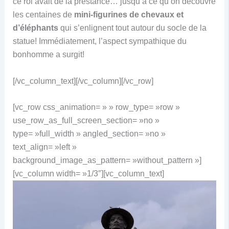
ce roi avait de la prestance… jusqu’à ce qu’on découvre
les centaines de
mini-figurines de chevaux et
d’éléphants
qui s’enlignent tout autour du socle de la
statue! Immédiatement, l’aspect sympathique du
bonhomme a surgit!
[/vc_column_text][/vc_column][/vc_row]
[vc_row css_animation= » » row_type= »row »
use_row_as_full_screen_section= »no »
type= »full_width » angled_section= »no »
text_align= »left »
background_image_as_pattern= »without_pattern »]
[vc_column width= »1/3″][vc_column_text]