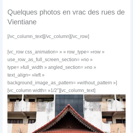
Quelques photos en vrac des rues de
Vientiane
[/vc_column_text][/vc_column][/vc_row]
[vc_row css_animation= » » row_type= »row »
use_row_as_full_screen_section= »no »
type= »full_width » angled_section= »no »
text_align= »left »
background_image_as_pattern= »without_pattern »]
[vc_column width= »1/2″][vc_column_text]