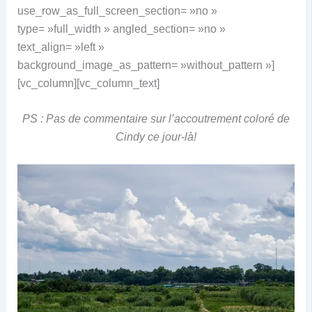
use_row_as_full_screen_section= »no »
type= »full_width » angled_section= »no »
text_align= »left »
background_image_as_pattern= »without_pattern »]
[vc_column][vc_column_text]
PS : Pas de commentaire sur l’accoutrement coloré de
Cindy ce jour-là!