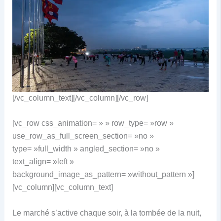
[/vc_column_text][/vc_column][/vc_row]
[vc_row css_animation= » » row_type= »row »
use_row_as_full_screen_section= »no »
type= »full_width » angled_section= »no »
text_align= »left »
background_image_as_pattern= »without_pattern »]
[vc_column][vc_column_text]
Le marché s’active chaque soir, à la tombée de la nuit,