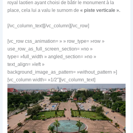
royal laotien ayant choisi de bâtir le monument à la
place, cela lui a valu le surnom de
« piste verticale ».
[/vc_column_text][/vc_column][/vc_row]
[vc_row css_animation= » » row_type= »row »
use_row_as_full_screen_section= »no »
type= »full_width » angled_section= »no »
text_align= »left »
background_image_as_pattern= »without_pattern »]
[vc_column width= »1/2″][vc_column_text]