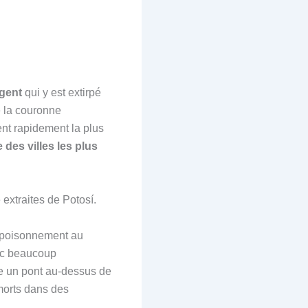
rgent
qui y est extirpé
e la couronne
ient rapidement la plus
e des villes les plus
 extraites de Potosí.
empoisonnement au
vec beaucoup
ire un pont au-dessus de
 morts dans des