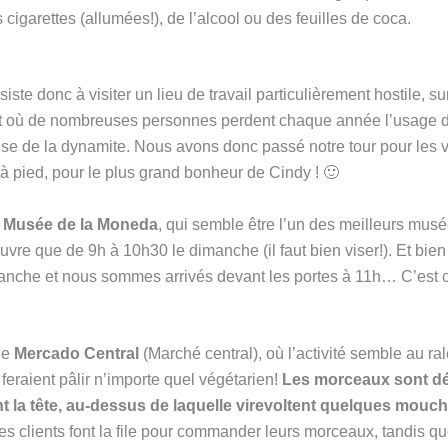
 cigarettes (allumées!), de l’alcool ou des feuilles de coca.
iste donc à visiter un lieu de travail particulièrement hostile, s
et où de nombreuses personnes perdent chaque année l’usage d
ause de la dynamite. Nous avons donc passé notre tour pour les v
e à pied, pour le plus grand bonheur de Cindy ! 🙂
e
Musée de la Moneda
, qui semble être l’un des meilleurs mus
re que de 9h à 10h30 le dimanche (il faut bien viser!). Et bien s
manche et nous sommes arrivés devant les portes à 11h… C’est 
le
Mercado Central
(Marché central), où l’activité semble au ra
feraient pâlir n’importe quel végétarien!
Les morceaux sont d
 la tête, au-dessus de laquelle virevoltent quelques mouc
es clients font la file pour commander leurs morceaux, tandis 