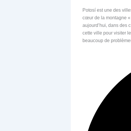
Potosí est une des vill
cœur de la montagne « Ce
aujourd’hui, dans des c
cette ville pour visiter
beaucoup de problèm