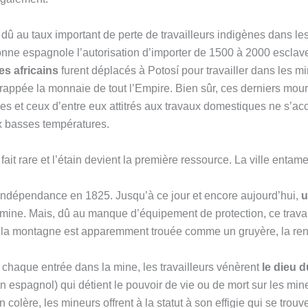
û au taux important de perte de travailleurs indigènes dans le
nne espagnole l’autorisation d’importer de 1500 à 2000 esclave
es africains
furent déplacés à Potosí pour travailler dans les mi
 frappée la monnaie de tout l’Empire. Bien sûr, ces derniers mour
es et ceux d’entre eux attitrés aux travaux domestiques ne s’ac
ux basses températures.
fait rare et l’étain devient la première ressource. La ville entam
 indépendance en 1825. Jusqu’à ce jour et encore aujourd’hui,
u
 mine. Mais, dû au manque d’équipement de protection, ce travai
 la montagne est apparemment trouée comme un gruyère, la rend
 chaque entrée dans la mine, les travailleurs vénèrent
le dieu 
n espagnol) qui détient le pouvoir de vie ou de mort sur les min
n colère, les mineurs offrent à la statut à son effigie qui se trou