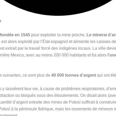
?
 fondée en 1545
pour exploiter la mine proche.
Le minerai d’a
 est alors exploité par l’État espagnol et alimente les caisses d
t extrait par le travail forcé des indigènes locaux. La ville dev
rière Mexico, avec au moins 200 000 habitants et fut alors
l’un
 suivantes, ce sont plus de
40 000 tonnes d’argent
qui ont été
s y laissèrent leur vie, à cause de problèmes respiratoires, d’
extraction ou bloqués sous des éboulements. On disait alors (a
uantité d’argent extraite des mines de Potosí suffirait à constru
r Potosí à la péninsule Ibérique, mais les ossements de mineurs
 également.