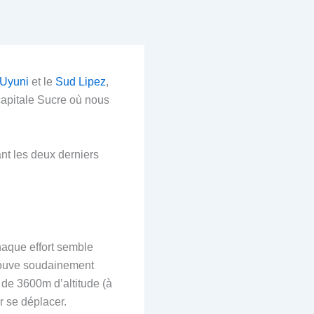
’Uyuni
et le
Sud Lipez
,
 capitale Sucre où nous
nt les deux derniers
chaque effort semble
trouve soudainement
t de 3600m d’altitude (à
r se déplacer.