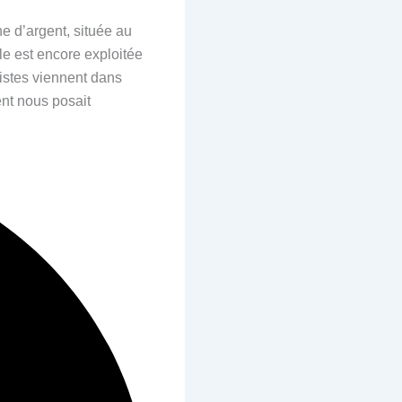
e d’argent, située au
lle est encore exploitée
ristes viennent dans
ent nous posait